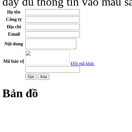
đầy đủ thông tin vào mẫu s
Họ tên
Công ty
Địa chỉ
Email
Nội dung
Mã bảo vệ
Đổi mã khác
Bản đồ